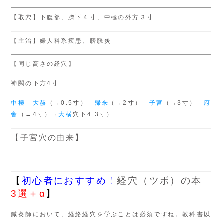
【取穴】下腹部、臍下４寸、中極の外方３寸
【主治】婦人科系疾患、膀胱炎
【同じ高さの経穴】
神闕の下方4寸
中極
―
大赫
（→0.5寸）―
帰来
（→2寸）―
子宮
（→3寸）―
府
舎
（→4寸）（
大横
穴下4.3寸）
【子宮穴の由来】
【
初心者におすすめ！
経穴（ツボ）の本
3選＋α
】
鍼灸師において、経絡経穴を学ぶことは必須ですね。教科書以