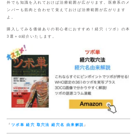
外でも知識を入れておけば治療範囲が広がります。医療系のメ
ンバーも筋肉と合わせて覚えておけば治療範囲が広がります
よ。
購入してみる価値ありの初心者におすすめ！経穴（ツボ）の本
3選＋α紹介いたします。
『
ツボ単
経穴 取穴法
経穴名 由来解説
』