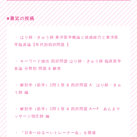
最近の投稿
はり師・きゅう師 東洋医学概論と経絡経穴と東洋医
学臨床論【年代別四択問題 】
キーワード抽出 四択問題 はり師・きゅう師 臨床医学
各論 分野別 問題 & 解答
解剖学（筋学）1問１答 & 四択問題 A はり師・きゅ
う師 編
解剖学（筋学）1問１答 & 四択問題 A〜F あんまマ
ッサージ指圧師 編
『日本一ゆる〜いトレーナー会』を開催