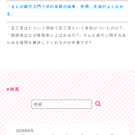
『
まんが経穴入門
ツボの名前の由来、
作用、主治がよくわか
る
』
「足三里はどういう理由で足三里という名前がついたのか?」
「陰陵泉はなぜ陰陵泉とよばれるの?」そんな経穴に関するあ
らゆる疑問を解決してくれるのが本書です?
検索
2026年8月