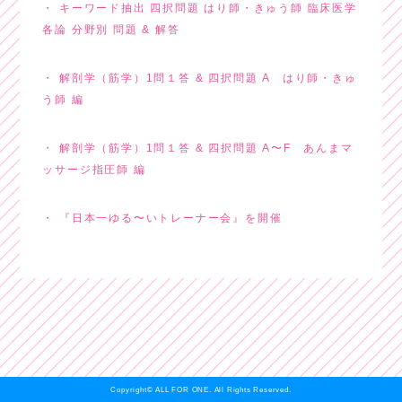
キーワード抽出 四択問題 はり師・きゅう師 臨床医学
各論 分野別 問題 & 解答
解剖学（筋学）1問１答 & 四択問題 A はり師・きゅ
う師 編
解剖学（筋学）1問１答 & 四択問題 A〜F あんまマ
ッサージ指圧師 編
『日本一ゆる〜いトレーナー会』を開催
Copyright© ALL FOR ONE. All Rights Reserved.