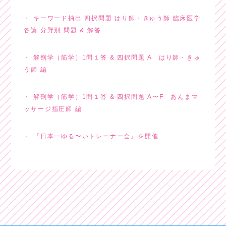
キーワード抽出 四択問題 はり師・きゅう師 臨床医学
各論 分野別 問題 & 解答
解剖学（筋学）1問１答 & 四択問題 A はり師・きゅ
う師 編
解剖学（筋学）1問１答 & 四択問題 A〜F あんまマ
ッサージ指圧師 編
『日本一ゆる〜いトレーナー会』を開催