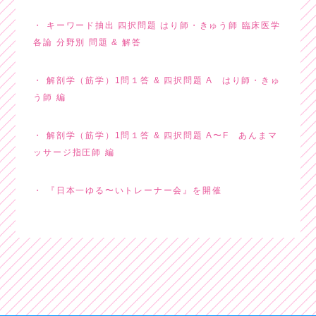
キーワード抽出 四択問題 はり師・きゅう師 臨床医学
各論 分野別 問題 & 解答
解剖学（筋学）1問１答 & 四択問題 A はり師・きゅ
う師 編
解剖学（筋学）1問１答 & 四択問題 A〜F あんまマ
ッサージ指圧師 編
『日本一ゆる〜いトレーナー会』を開催