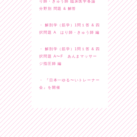
り師・きゅう師 臨床医学各論
分野別 問題 & 解答
解剖学（筋学）1問１答 & 四
択問題 A はり師・きゅう師 編
解剖学（筋学）1問１答 & 四
択問題 A〜F あんまマッサー
ジ指圧師 編
『日本一ゆる〜いトレーナー
会』を開催