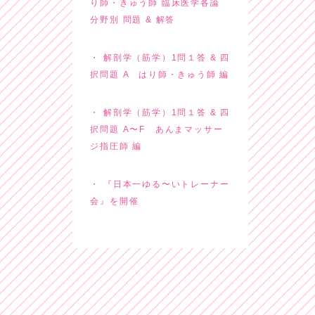
り師・きゅう師 臨床医学各論
分野別 問題 & 解答
解剖学（筋学）1問１答 & 四
択問題 A はり師・きゅう師 編
解剖学（筋学）1問１答 & 四
択問題 A〜F あんまマッサー
ジ指圧師 編
『日本一ゆる〜いトレーナー
会』を開催