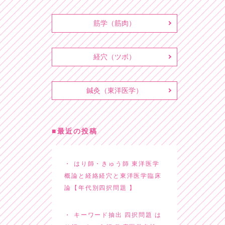
筋学（筋肉）
経穴（ツボ）
鍼灸（東洋医学）
最近の投稿
はり師・きゅう師 東洋医学
概論と経絡経穴と東洋医学臨床
論【年代別四択問題 】
キーワード抽出 四択問題 は