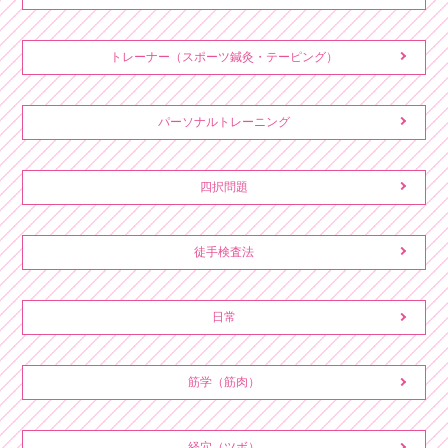
トレーナー（スポーツ鍼灸・テーピング）
パーソナルトレーニング
四択問題
徒手検査法
日常
筋学（筋肉）
経穴（ツボ）