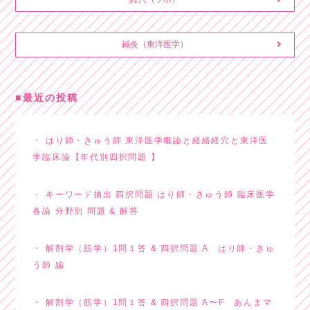
鍼灸（東洋医学）
最近の投稿
はり師・きゅう師 東洋医学概論と経絡経穴と東洋医
学臨床論【年代別四択問題 】
キーワード抽出 四択問題 はり師・きゅう師 臨床医学
各論 分野別 問題 & 解答
解剖学（筋学）1問１答 & 四択問題 A はり師・きゅ
う師 編
解剖学（筋学）1問１答 & 四択問題 A〜F あんまマ