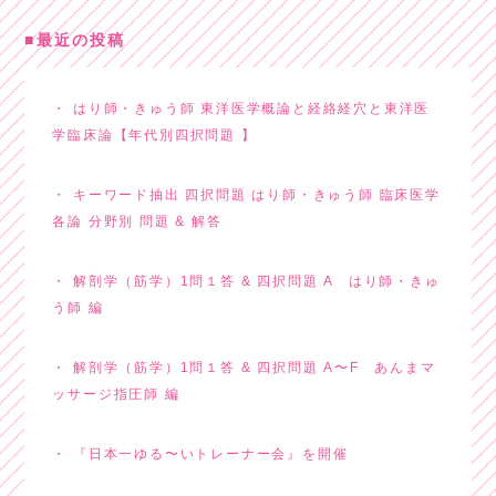
最近の投稿
はり師・きゅう師 東洋医学概論と経絡経穴と東洋医
学臨床論【年代別四択問題 】
キーワード抽出 四択問題 はり師・きゅう師 臨床医学
各論 分野別 問題 & 解答
解剖学（筋学）1問１答 & 四択問題 A はり師・きゅ
う師 編
解剖学（筋学）1問１答 & 四択問題 A〜F あんまマ
ッサージ指圧師 編
『日本一ゆる〜いトレーナー会』を開催