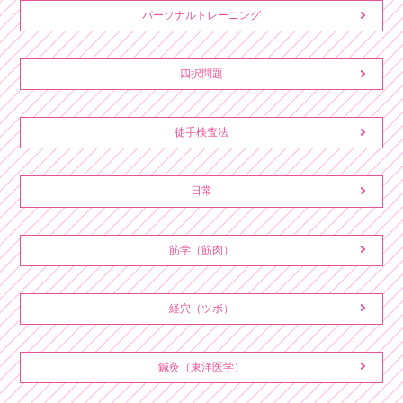
パーソナルトレーニング
四択問題
徒手検査法
日常
筋学（筋肉）
経穴（ツボ）
鍼灸（東洋医学）