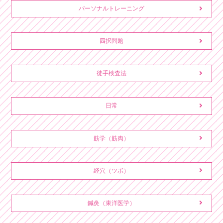
パーソナルトレーニング
四択問題
徒手検査法
日常
筋学（筋肉）
経穴（ツボ）
鍼灸（東洋医学）