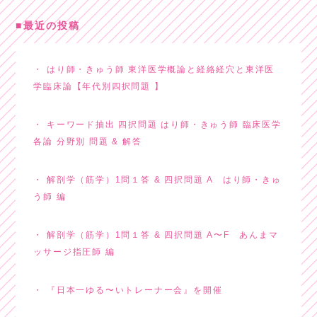
最近の投稿
はり師・きゅう師 東洋医学概論と経絡経穴と東洋医
学臨床論【年代別四択問題 】
キーワード抽出 四択問題 はり師・きゅう師 臨床医学
各論 分野別 問題 & 解答
解剖学（筋学）1問１答 & 四択問題 A はり師・きゅ
う師 編
解剖学（筋学）1問１答 & 四択問題 A〜F あんまマ
ッサージ指圧師 編
『日本一ゆる〜いトレーナー会』を開催