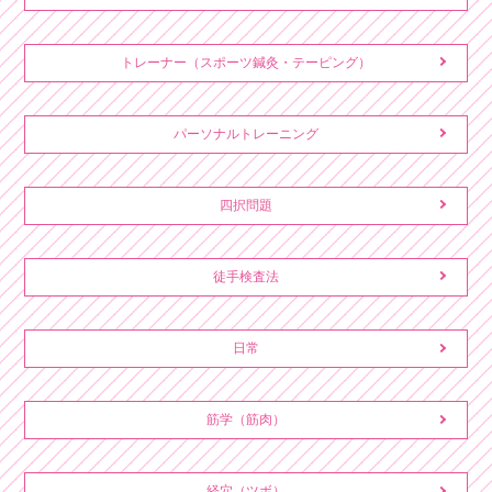
トレーナー（スポーツ鍼灸・テーピング）
パーソナルトレーニング
四択問題
徒手検査法
日常
筋学（筋肉）
経穴（ツボ）