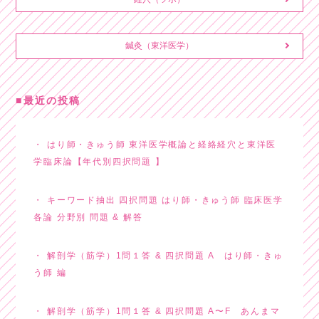
鍼灸（東洋医学）
最近の投稿
はり師・きゅう師 東洋医学概論と経絡経穴と東洋医
学臨床論【年代別四択問題 】
キーワード抽出 四択問題 はり師・きゅう師 臨床医学
各論 分野別 問題 & 解答
解剖学（筋学）1問１答 & 四択問題 A はり師・きゅ
う師 編
解剖学（筋学）1問１答 & 四択問題 A〜F あんまマ