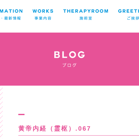
黄帝内経（霊枢）.067