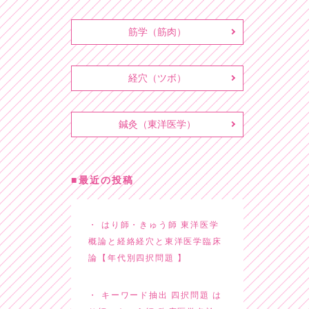
筋学（筋肉）
経穴（ツボ）
鍼灸（東洋医学）
最近の投稿
はり師・きゅう師 東洋医学
概論と経絡経穴と東洋医学臨床
論【年代別四択問題 】
キーワード抽出 四択問題 は