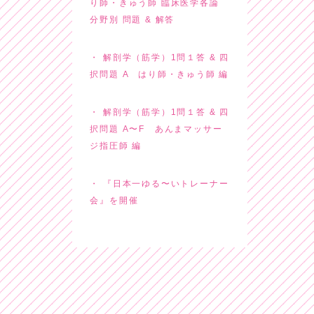
り師・きゅう師 臨床医学各論
分野別 問題 & 解答
解剖学（筋学）1問１答 & 四
択問題 A はり師・きゅう師 編
解剖学（筋学）1問１答 & 四
択問題 A〜F あんまマッサー
ジ指圧師 編
『日本一ゆる〜いトレーナー
会』を開催