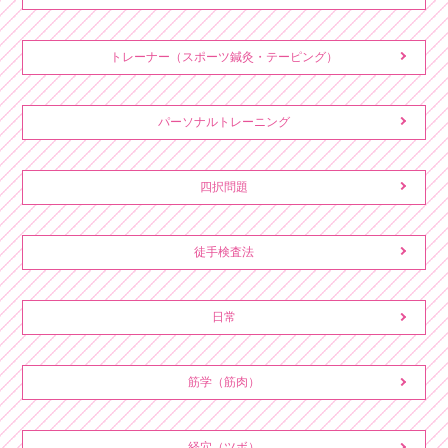
トレーナー（スポーツ鍼灸・テーピング）
パーソナルトレーニング
四択問題
徒手検査法
日常
筋学（筋肉）
経穴（ツボ）