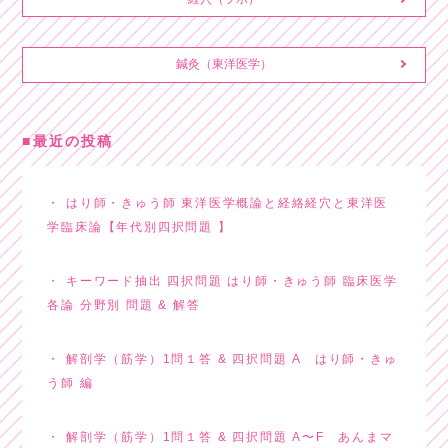
鍼灸（東洋医学）
最近の投稿
はり師・きゅう師 東洋医学概論と経絡経穴と東洋医
学臨床論【年代別四択問題 】
キーワード抽出 四択問題 はり師・きゅう師 臨床医学
各論 分野別 問題 & 解答
解剖学（筋学）1問１答 & 四択問題 A はり師・きゅ
う師 編
解剖学（筋学）1問１答 & 四択問題 A〜F あんまマ