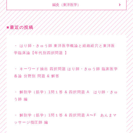
鍼灸（東洋医学）
最近の投稿
はり師・きゅう師 東洋医学概論と経絡経穴と東洋医
学臨床論【年代別四択問題 】
キーワード抽出 四択問題 はり師・きゅう師 臨床医学
各論 分野別 問題 & 解答
解剖学（筋学）1問１答 & 四択問題 A はり師・きゅ
う師 編
解剖学（筋学）1問１答 & 四択問題 A〜F あんまマ
ッサージ指圧師 編