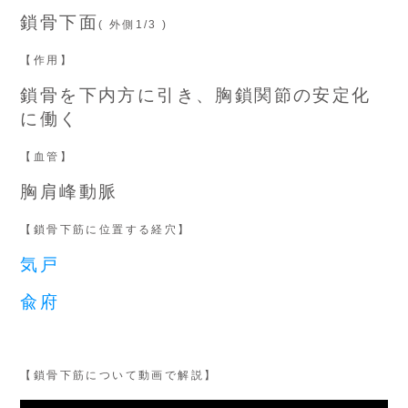
鎖骨下面
( 外側1/3 )
【作用】
鎖骨を下内方に引き、胸鎖関節の安定化
に働く
【血管】
胸肩峰動脈
【鎖骨下筋に位置する経穴】
気戸
兪府
【鎖骨下筋について動画で解説】