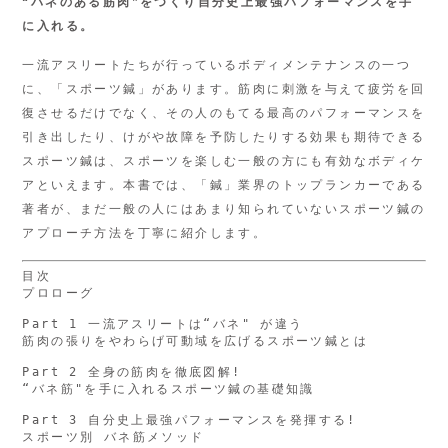
“バネのある筋肉”をつくり
自分史上最強パフォーマンスを手
に入れる。
一流アスリートたちが行っているボディメンテナンスの一つ
に、「スポーツ鍼」があります。筋肉に刺激を与えて疲労を回
復させるだけでなく、その人のもてる最高のパフォーマンスを
引き出したり、けがや故障を予防したりする効果も期待できる
スポーツ鍼は、スポーツを楽しむ一般の方にも有効なボディケ
アといえます。本書では、「鍼」業界のトップランカーである
著者が、まだ一般の人にはあまり知られていないスポーツ鍼の
アプローチ方法を丁寧に紹介します。
目次

プロローグ

Part 1 一流アスリートは“バネ" が違う

筋肉の張りをやわらげ可動域を広げるスポーツ鍼とは

Part 2 全身の筋肉を徹底図解!

“バネ筋"を手に入れるスポーツ鍼の基礎知識

Part 3 自分史上最強パフォーマンスを発揮する!

スポーツ別 バネ筋メソッド
