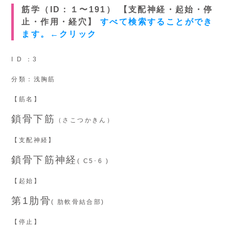
筋学（ID：１〜191） 【支配神経・起始・停
止・作用・経穴】
すべて検索することができ
ます。←クリック
I D ：3
分類：浅胸筋
【筋名】
鎖骨下筋
（さこつかきん）
【支配神経】
鎖骨下筋神経
( C5･6 )
【起始】
第1肋骨
( 肋軟骨結合部)
【停止】