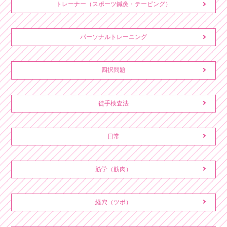
トレーナー（スポーツ鍼灸・テーピング）
パーソナルトレーニング
四択問題
徒手検査法
日常
筋学（筋肉）
経穴（ツボ）