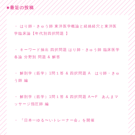
最近の投稿
はり師・きゅう師 東洋医学概論と経絡経穴と東洋医
学臨床論【年代別四択問題 】
キーワード抽出 四択問題 はり師・きゅう師 臨床医学
各論 分野別 問題 & 解答
解剖学（筋学）1問１答 & 四択問題 A はり師・きゅ
う師 編
解剖学（筋学）1問１答 & 四択問題 A〜F あんまマ
ッサージ指圧師 編
『日本一ゆる〜いトレーナー会』を開催