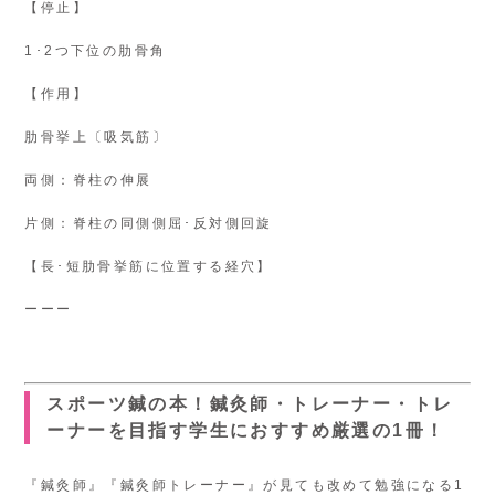
【停止】
1･2つ下位の肋骨角
【作用】
肋骨挙上〔吸気筋〕
両側：脊柱の伸展
片側：脊柱の同側側屈･反対側回旋
【長･短肋骨挙筋に位置する経穴】
ーーー
スポーツ鍼の本！鍼灸師・トレーナー・トレ
ーナーを目指す学生におすすめ厳選の1冊！
『鍼灸師』『鍼灸師トレーナー』が見ても改めて勉強になる1