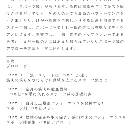
に、「スポーツ鍼」があります。筋肉に刺激を与えて疲労を回
復させるだけでなく、その人のもてる最高のパフォーマンスを
引き出したり、けがや故障を予防したりする効果も期待できる
スポーツ鍼は、スポーツを楽しむ一般の方にも有効なボディケ
アといえます。本書では、「鍼」業界のトップランカーである
著者が、まだ一般の人にはあまり知られていないスポーツ鍼の
アプローチ方法を丁寧に紹介します。
目次

プロローグ

Part 1 一流アスリートは“バネ" が違う

筋肉の張りをやわらげ可動域を広げるスポーツ鍼とは

Part 2 全身の筋肉を徹底図解!

“バネ筋"を手に入れるスポーツ鍼の基礎知識

Part 3 自分史上最強パフォーマンスを発揮する!

スポーツ別 バネ筋メソッド

Part 4 故障の痛みを取り除き、筋肉本来のパフォーマンスを取