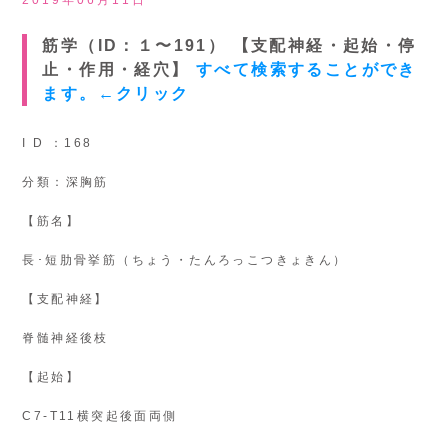
2019年06月11日
筋学（ID：１〜191） 【支配神経・起始・停
止・作用・経穴】
すべて検索することができ
ます。←クリック
I D ：168
分類：深胸筋
【筋名】
長･短肋骨挙筋（ちょう・たんろっこつきょきん）
【支配神経】
脊髄神経後枝
【起始】
C7-T11横突起後面両側