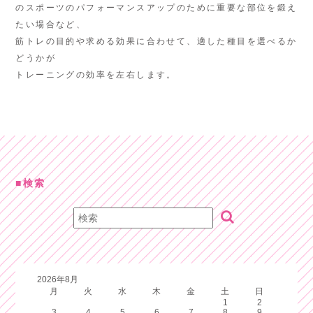
のスポーツのパフォーマンスアップのために重要な部位を鍛え
たい場合など、
筋トレの目的や求める効果に合わせて、適した種目を選べるか
どうかが
トレーニングの効率を左右します。
検索
2026年8月
月
火
水
木
金
土
日
1
2
3
4
5
6
7
8
9