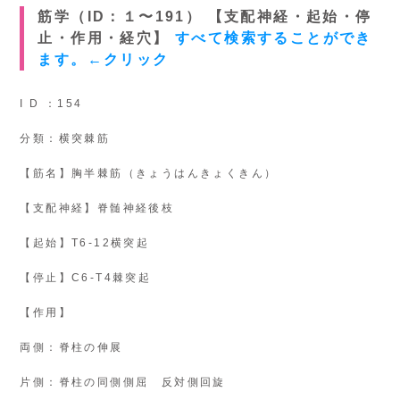
筋学（ID：１〜191） 【支配神経・起始・停
止・作用・経穴】
すべて検索することができ
ます。←クリック
I D ：154
分類：横突棘筋
【筋名】胸半棘筋（きょうはんきょくきん）
【支配神経】脊髄神経後枝
【起始】T6-12横突起
【停止】C6-T4棘突起
【作用】
両側：脊柱の伸展
片側：脊柱の同側側屈 反対側回旋