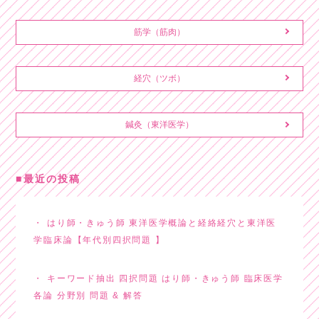
筋学（筋肉）
経穴（ツボ）
鍼灸（東洋医学）
最近の投稿
はり師・きゅう師 東洋医学概論と経絡経穴と東洋医
学臨床論【年代別四択問題 】
キーワード抽出 四択問題 はり師・きゅう師 臨床医学
各論 分野別 問題 & 解答