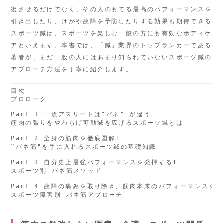
復させるだけでなく、その人のもてる最高のパフォーマンスを
引き出したり、けがや故障を予防したりする効果も期待できる
スポーツ鍼は、スポーツを楽しむ一般の方にも有効なボディケ
アといえます。本書では、「鍼」業界のトップランカーである
著者が、まだ一般の人にはあまり知られていないスポーツ鍼の
アプローチ方法を丁寧に紹介します。
目次

プロローグ

Part 1 一流アスリートは“バネ" が違う

筋肉の張りをやわらげ可動域を広げるスポーツ鍼とは

Part 2 全身の筋肉を徹底図解!

“バネ筋"を手に入れるスポーツ鍼の基礎知識

Part 3 自分史上最強パフォーマンスを発揮する!

スポーツ別 バネ筋メソッド

Part 4 故障の痛みを取り除き、筋肉本来のパフォーマンスを取