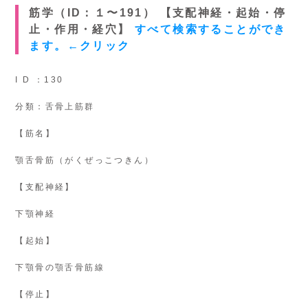
筋学（ID：１〜191） 【支配神経・起始・停
止・作用・経穴】
すべて検索することができ
ます。←クリック
I D ：130
分類：舌骨上筋群
【筋名】
顎舌骨筋（がくぜっこつきん）
【支配神経】
下顎神経
【起始】
下顎骨の顎舌骨筋線
【停止】