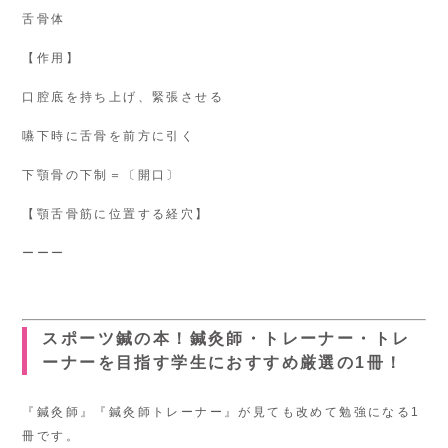
舌骨体
【作用】
口腔底を持ち上げ、緊張させる
嚥下時に舌骨を前方に引く
下顎骨の下制＝〔開口〕
【顎舌骨筋に位置する経穴】
ーーー
スポーツ鍼の本！鍼灸師・トレーナー・トレ
ーナーを目指す学生におすすめ厳選の1冊！
『鍼灸師』『鍼灸師トレーナー』が見ても改めて勉強になる1
冊です。