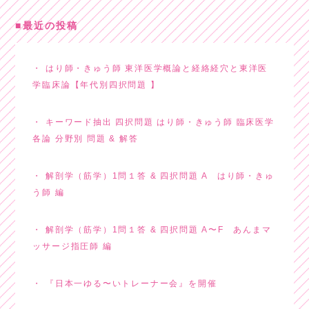
最近の投稿
はり師・きゅう師 東洋医学概論と経絡経穴と東洋医
学臨床論【年代別四択問題 】
キーワード抽出 四択問題 はり師・きゅう師 臨床医学
各論 分野別 問題 & 解答
解剖学（筋学）1問１答 & 四択問題 A はり師・きゅ
う師 編
解剖学（筋学）1問１答 & 四択問題 A〜F あんまマ
ッサージ指圧師 編
『日本一ゆる〜いトレーナー会』を開催