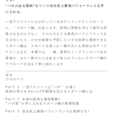
“バネのある筋肉”をつくり
自分史上最強パフォーマンスを手
に入れる。
一流アスリートたちが行っているボディメンテナンスの一つ
に、「スポーツ鍼」があります。筋肉に刺激を与えて疲労を回
復させるだけでなく、その人のもてる最高のパフォーマンスを
引き出したり、けがや故障を予防したりする効果も期待できる
スポーツ鍼は、スポーツを楽しむ一般の方にも有効なボディケ
アといえます。本書では、「鍼」業界のトップランカーである
著者が、まだ一般の人にはあまり知られていないスポーツ鍼の
アプローチ方法を丁寧に紹介します。
目次

プロローグ

Part 1 一流アスリートは“バネ" が違う

筋肉の張りをやわらげ可動域を広げるスポーツ鍼とは

Part 2 全身の筋肉を徹底図解!

“バネ筋"を手に入れるスポーツ鍼の基礎知識

Part 3 自分史上最強パフォーマンスを発揮する!
