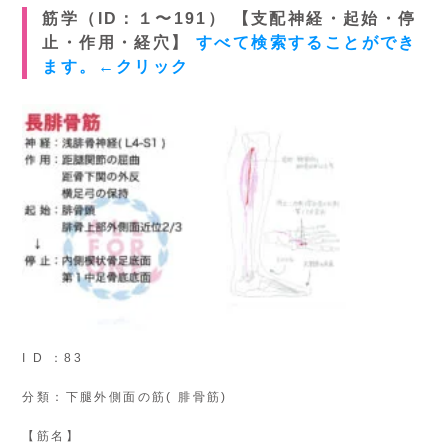
筋学（ID：１〜191） 【支配神経・起始・停
止・作用・経穴】
すべて検索することができ
ます。←クリック
I D ：83
分類：下腿外側面の筋( 腓骨筋)
【筋名】