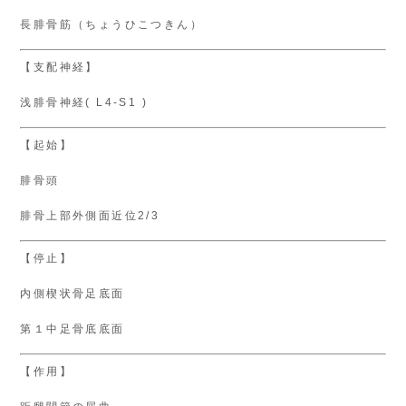
長腓骨筋（ちょうひこつきん）
【支配神経】
浅腓骨神経( L4-S1 )
【起始】
腓骨頭
腓骨上部外側面近位2/3
【停止】
内側楔状骨足底面
第１中足骨底底面
【作用】