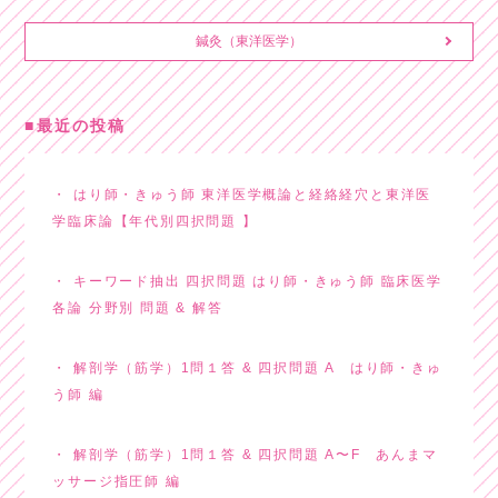
鍼灸（東洋医学）
最近の投稿
はり師・きゅう師 東洋医学概論と経絡経穴と東洋医
学臨床論【年代別四択問題 】
キーワード抽出 四択問題 はり師・きゅう師 臨床医学
各論 分野別 問題 & 解答
解剖学（筋学）1問１答 & 四択問題 A はり師・きゅ
う師 編
解剖学（筋学）1問１答 & 四択問題 A〜F あんまマ
ッサージ指圧師 編