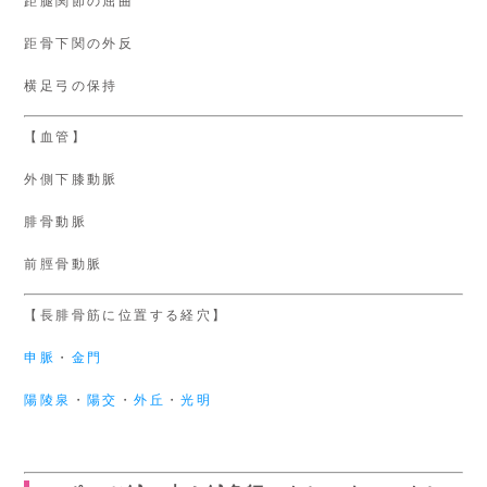
距腿関節の屈曲
距骨下関の外反
横足弓の保持
【血管】
外側下膝動脈
腓骨動脈
前脛骨動脈
【長腓骨筋に位置する経穴】
申脈
・
金門
陽陵泉
・
陽交
・
外丘
・
光明