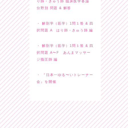
り師・きゅう師 臨床医学各論
分野別 問題 & 解答
解剖学（筋学）1問１答 & 四
択問題 A はり師・きゅう師 編
解剖学（筋学）1問１答 & 四
択問題 A〜F あんまマッサー
ジ指圧師 編
『日本一ゆる〜いトレーナー
会』を開催