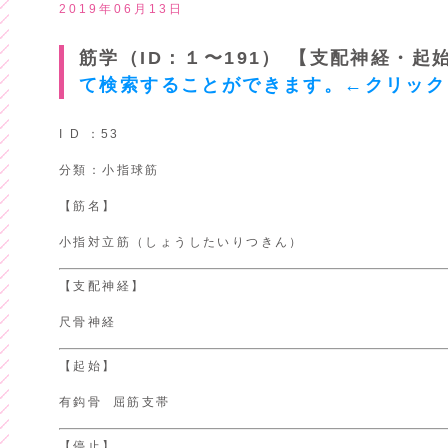
2019年06月13日
筋学（ID：１〜191） 【支配神経・
て検索することができます。←クリック
I D ：53
分類：小指球筋
【筋名】
小指対立筋（しょうしたいりつきん）
【支配神経】
尺骨神経
【起始】
有鈎骨 屈筋支帯
【停止】