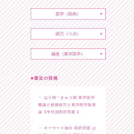
筋学（筋肉）
経穴（ツボ）
鍼灸（東洋医学）
最近の投稿
はり師・きゅう師 東洋医学
概論と経絡経穴と東洋医学臨床
論【年代別四択問題 】
キーワード抽出 四択問題 は