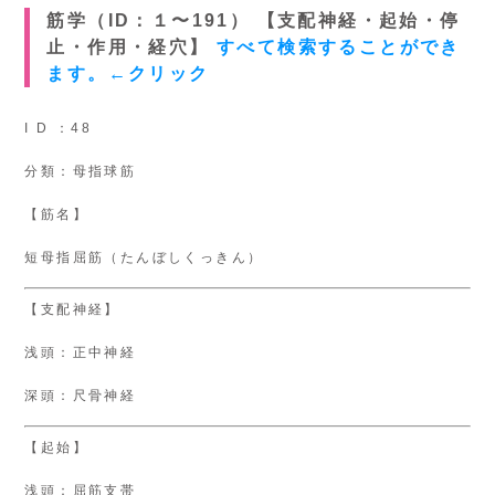
筋学（ID：１〜191） 【支配神経・起始・停
止・作用・経穴】
すべて検索することができ
ます。←クリック
I D ：48
分類：母指球筋
【筋名】
短母指屈筋（たんぼしくっきん）
【支配神経】
浅頭：正中神経
深頭：尺骨神経
【起始】
浅頭：屈筋支帯