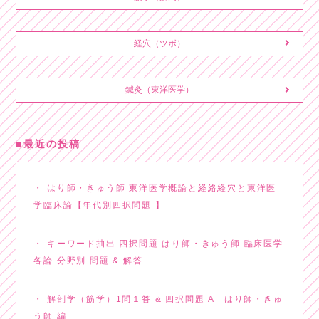
経穴（ツボ）
鍼灸（東洋医学）
最近の投稿
はり師・きゅう師 東洋医学概論と経絡経穴と東洋医
学臨床論【年代別四択問題 】
キーワード抽出 四択問題 はり師・きゅう師 臨床医学
各論 分野別 問題 & 解答
解剖学（筋学）1問１答 & 四択問題 A はり師・きゅ
う師 編