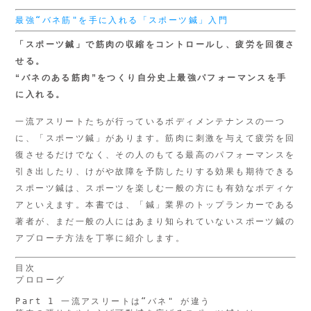
最強“バネ筋"を手に入れる「スポーツ鍼」入門
「スポーツ鍼」で筋肉の収縮をコントロールし、疲労を回復さ
せる。
“バネのある筋肉”をつくり
自分史上最強パフォーマンスを手
に入れる。
一流アスリートたちが行っているボディメンテナンスの一つ
に、「スポーツ鍼」があります。筋肉に刺激を与えて疲労を回
復させるだけでなく、その人のもてる最高のパフォーマンスを
引き出したり、けがや故障を予防したりする効果も期待できる
スポーツ鍼は、スポーツを楽しむ一般の方にも有効なボディケ
アといえます。本書では、「鍼」業界のトップランカーである
著者が、まだ一般の人にはあまり知られていないスポーツ鍼の
アプローチ方法を丁寧に紹介します。
目次

プロローグ

Part 1 一流アスリートは“バネ" が違う
