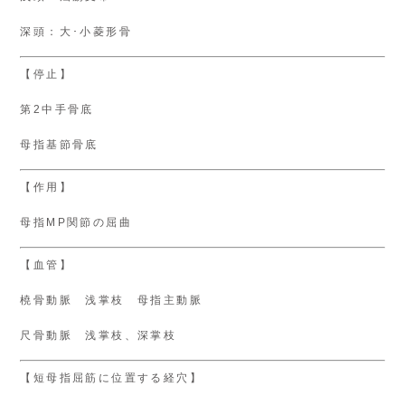
深頭：大･小菱形骨
【停止】
第2中手骨底
母指基節骨底
【作用】
母指MP関節の屈曲
【血管】
橈骨動脈 浅掌枝 母指主動脈
尺骨動脈 浅掌枝、深掌枝
【短母指屈筋に位置する経穴】