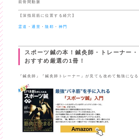
前骨間動脈
【深指屈筋に位置する経穴】
霊道
・
通里
・
陰郄
・
神門
スポーツ鍼の本！鍼灸師・トレーナー・
おすすめ厳選の1冊！
『鍼灸師』『鍼灸師トレーナー』が見ても改めて勉強になる