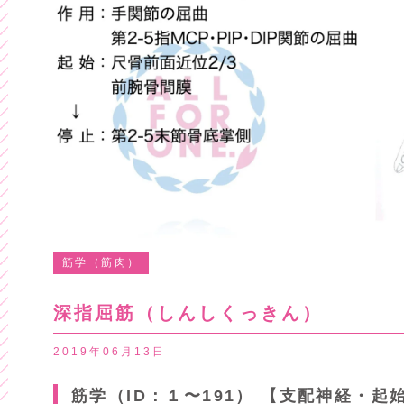
筋学（筋肉）
深指屈筋（しんしくっきん）
2019年06月13日
筋学（ID：１〜191） 【支配神経・