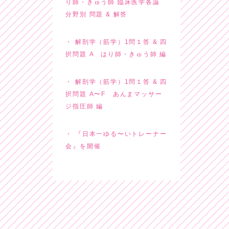
り師・きゅう師 臨床医学各論
分野別 問題 & 解答
解剖学（筋学）1問１答 & 四
択問題 A はり師・きゅう師 編
解剖学（筋学）1問１答 & 四
択問題 A〜F あんまマッサー
ジ指圧師 編
『日本一ゆる〜いトレーナー
会』を開催