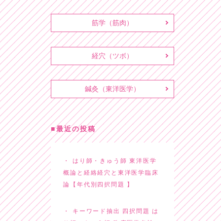
筋学（筋肉）
経穴（ツボ）
鍼灸（東洋医学）
最近の投稿
はり師・きゅう師 東洋医学
概論と経絡経穴と東洋医学臨床
論【年代別四択問題 】
キーワード抽出 四択問題 は