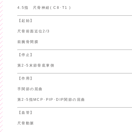
4.5指 尺骨神経( C8･T1 )
【起始】
尺骨前面近位2/3
前腕骨間膜
【停止】
第2-5末節骨底掌側
【作用】
手関節の屈曲
第2-5指MCP･PIP･DIP関節の屈曲
【血管】
尺骨動脈