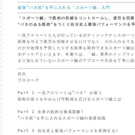
最強“バネ筋"を手に入れる「スポーツ鍼」入門
「スポーツ鍼」で筋肉の収縮をコントロールし、疲労を回復
“バネのある筋肉”をつくり
自分史上最強パフォーマンスを
一流アスリートたちが行っているボディメンテナンスの一つ
刺激を与えて疲労を回復させるだけでなく、その人のもてる
けがや故障を予防したりする効果も期待できるスポーツ鍼は
ボディケアといえます。本書では、「鍼」業界のトップラン
まり知られていないスポーツ鍼のアプローチ方法を丁寧に紹
目次

プロローグ

Part 1 一流アスリートは“バネ" が違う

筋肉の張りをやわらげ可動域を広げるスポーツ鍼とは

Part 2 全身の筋肉を徹底図解!

“バネ筋"を手に入れるスポーツ鍼の基礎知識

Part 3 自分史上最強パフォーマンスを発揮する!
