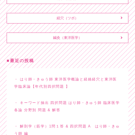
経穴（ツボ）
鍼灸（東洋医学）
最近の投稿
はり師・きゅう師 東洋医学概論と経絡経穴と東洋医
学臨床論【年代別四択問題 】
キーワード抽出 四択問題 はり師・きゅう師 臨床医学
各論 分野別 問題 & 解答
解剖学（筋学）1問１答 & 四択問題 A はり師・きゅ
う師 編