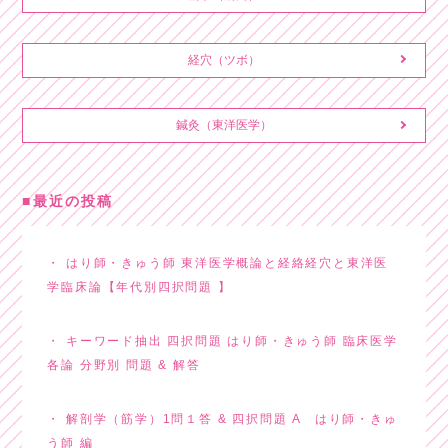
経穴（ツボ）
鍼灸（東洋医学）
最近の投稿
はり師・きゅう師 東洋医学概論と経絡経穴と東洋医
学臨床論【年代別四択問題 】
キーワード抽出 四択問題 はり師・きゅう師 臨床医学
各論 分野別 問題 & 解答
解剖学（筋学）1問１答 & 四択問題 A はり師・きゅ
う師 編