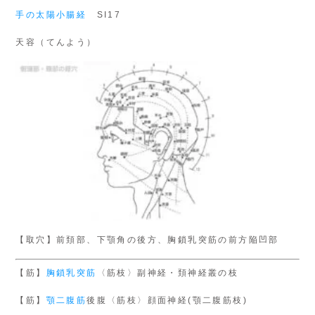
手の太陽小腸経
SI17
天容（てんよう）
【取穴】前頚部、下顎角の後方、胸鎖乳突筋の前方陥凹部
【筋】
胸鎖乳突筋
〈筋枝〉副神経・頚神経叢の枝
【筋】
顎二腹筋
後腹〈筋枝〉顔面神経(顎二腹筋枝)