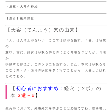
〈皮枝〉大耳介神経
【血管】後頚動脈
【天容（てんよう）穴の由来】
「天」は人体上部をいい、ここでは頭部を指す。「容」は容貌
の
意味。古代、婦女は容貌を飾るのによく耳環をつけたが、耳環
が
接触する部位が、このツボに相当する。また、本穴は容貌をそ
こなう頸・項・面部の疾病を多く治すことから、天容とよばれ
るのである。
【
初心者におすすめ！
経穴（ツボ）の
本
3選＋α
】
鍼灸師において、経絡経穴を学ぶことは必須ですね。教科書以