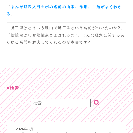
『
まんが経穴入門
ツボの名前の由来、
作用、主治がよくわか
る
』
「足三里はどういう理由で足三里という名前がついたのか?」
「陰陵泉はなぜ陰陵泉とよばれるの?」そんな経穴に関するあ
らゆる疑問を解決してくれるのが本書です?
検索
2026年8月