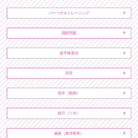
パーソナルトレーニング
四択問題
徒手検査法
日常
筋学（筋肉）
経穴（ツボ）
鍼灸（東洋医学）