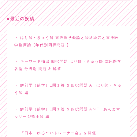
最近の投稿
はり師・きゅう師 東洋医学概論と経絡経穴と東洋医
学臨床論【年代別四択問題 】
キーワード抽出 四択問題 はり師・きゅう師 臨床医学
各論 分野別 問題 & 解答
解剖学（筋学）1問１答 & 四択問題 A はり師・きゅ
う師 編
解剖学（筋学）1問１答 & 四択問題 A〜F あんまマ
ッサージ指圧師 編
『日本一ゆる〜いトレーナー会』を開催