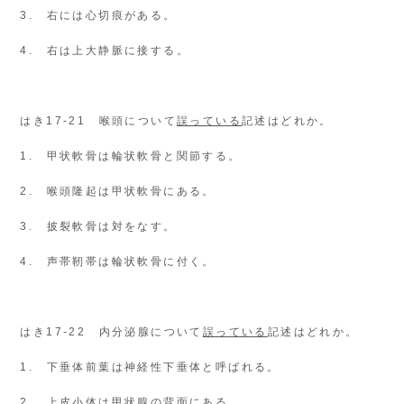
3. 右には心切痕がある。
4. 右は上大静脈に接する。
はき17-21 喉頭について
誤っている
記述はどれか。
1. 甲状軟骨は輪状軟骨と関節する。
2. 喉頭隆起は甲状軟骨にある。
3. 披裂軟骨は対をなす。
4. 声帯靭帯は輪状軟骨に付く。
はき17-22 内分泌腺について
誤っている
記述はどれか。
1. 下垂体前葉は神経性下垂体と呼ばれる。
2. 上皮小体は甲状腺の背面にある。