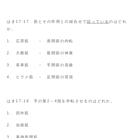
はき17-17 筋とその作用との組合せで
誤っている
のはどれ
か。
1. 広背筋 － 肩関節の内転
2. 大殿筋 － 股関節の伸展
3. 長掌筋 － 手関節の屈曲
4. ヒラメ筋 － 足関節の背屈
はき17-18 手の第2～4指を外転させるのはどれか。
1. 回外筋
2. 虫様筋
3. 掌側骨間筋