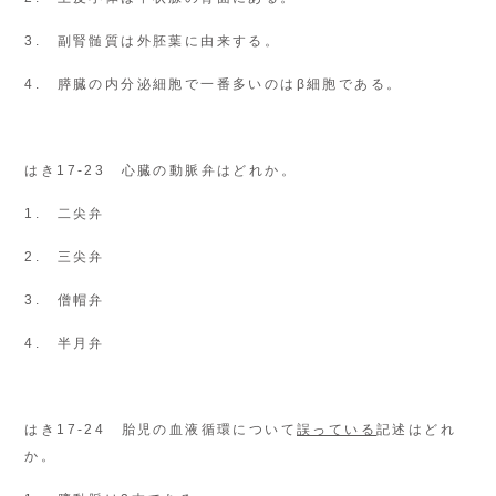
3. 副腎髄質は外胚葉に由来する。
4. 膵臓の内分泌細胞で一番多いのはβ細胞である。
はき17-23 心臓の動脈弁はどれか。
1. 二尖弁
2. 三尖弁
3. 僧帽弁
4. 半月弁
はき17-24 胎児の血液循環について
誤っている
記述はどれ
か。