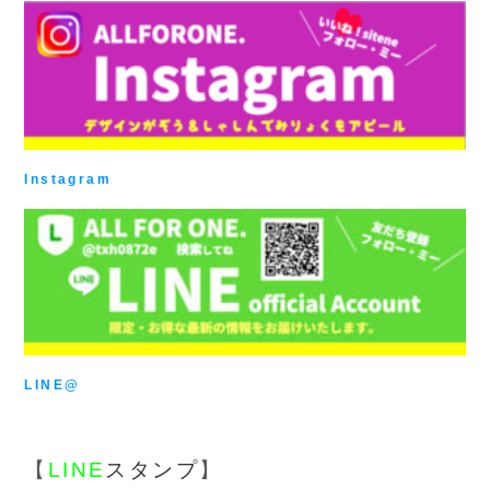
Instagram
LINE@
【
LINE
スタンプ
】