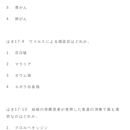
3. 胃がん
4. 肺がん
はき17-9 ウイルスによる感染症はどれか。
1. 百日咳
2. マラリア
3. オウム病
4. エボラ出血熱
はき17-10 結核の排菌患者が使用した食器の消毒で最も適
切なのはどれか。
1. クロルヘキシジン