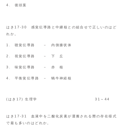
4. 後頭葉
はき17-30 感覚伝導路と中継核との組合せで正しいのはど
れか。
1. 聴覚伝導路 － 内側膝状体
2. 視覚伝導路 － 下 丘
3. 味覚伝導路 － 赤 核
4. 平衡覚伝導路 － 蝸牛神経核
(はき17) 生理学
31～44
はき17-31 血液中を二酸化炭素が運搬される際の存在様式
で最も多いのはどれか。