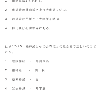
1. 臍動脈は2本である。
2. 動脈管は肺動脈と上行大動脈を結ぶ。
3. 静脈管は門脈と下大静脈を結ぶ。
4. 卵円孔は心房中隔にある。
はき17-25 脳神経とその分布域との組合せで正しいのはど
れか。
1. 動眼神経 － 外側直筋
2. 眼神経 － 網 膜
3. 鼓索神経 － 舌
4. 迷走神経 － 耳下腺