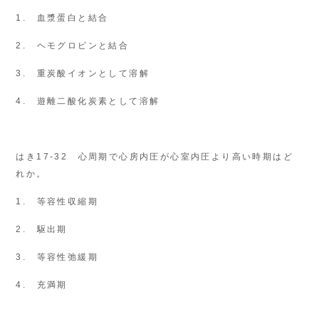
1. 血漿蛋白と結合
2. ヘモグロビンと結合
3. 重炭酸イオンとして溶解
4. 遊離二酸化炭素として溶解
はき17-32 心周期で心房内圧が心室内圧より高い時期はど
れか。
1. 等容性収縮期
2. 駆出期
3. 等容性弛緩期
4. 充満期