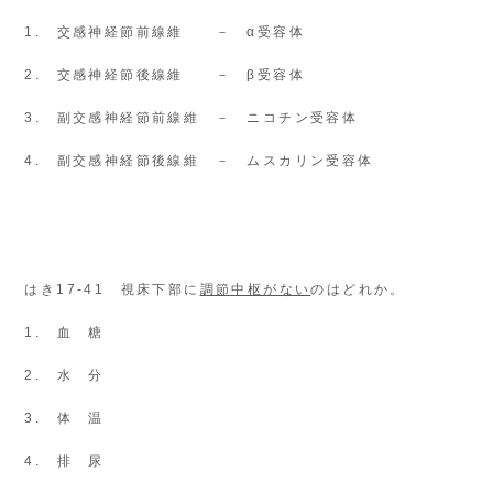
1. 交感神経節前線維 － α受容体
2. 交感神経節後線維 － β受容体
3. 副交感神経節前線維 － ニコチン受容体
4. 副交感神経節後線維 － ムスカリン受容体
はき17-41 視床下部に
調節中枢がない
のはどれか。
1. 血 糖
2. 水 分
3. 体 温
4. 排 尿