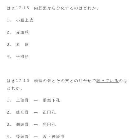
はき17-15 内胚葉から分化するのはどれか。
1. 小腸上皮
2. 赤血球
3. 表 皮
4. 平滑筋
はき17-16 頭蓋の骨とその穴との組合せで
誤っている
のは
どれか。
1. 上顎骨 ― 眼窩下孔
2. 蝶形骨 ― 正円孔
3. 側頭骨 ― 卵円孔
4. 後頭骨 ― 舌下神経管