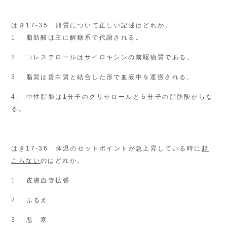
はき17-35 脂質について正しい記述はどれか。
1. 脂肪酸は主に解糖系で代謝される。
2. コレステロールはサイロキシンの前駆物質である。
3. 脂質は蛋白質と結合した形で血液中を運搬される。
4. 中性脂肪は1分子のグリセロールと５分子の脂肪酸からな
る。
はき17-36 体温のセットポイントが急上昇している時に
起
こらない
のはどれか。
1. 皮膚血管拡張
2. ふるえ
3. 悪 寒