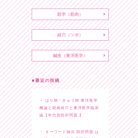
筋学（筋肉）
経穴（ツボ）
鍼灸（東洋医学）
最近の投稿
はり師・きゅう師 東洋医学
概論と経絡経穴と東洋医学臨床
論【年代別四択問題 】
キーワード抽出 四択問題 は