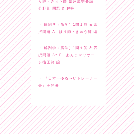
り師・きゅう師 臨床医学各論
分野別 問題 & 解答
解剖学（筋学）1問１答 & 四
択問題 A はり師・きゅう師 編
解剖学（筋学）1問１答 & 四
択問題 A〜F あんまマッサー
ジ指圧師 編
『日本一ゆる〜いトレーナー
会』を開催